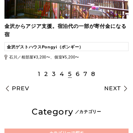
金沢からアジア支援。宿泊代の一部が寄付金になる
宿
金沢ゲストハウスPongyi（ポンギー）
石川／相部屋¥3,200〜、個室¥5,200〜
1
2
3
4
5
6
7
8
PREV
NEXT
Category
／カテゴリー