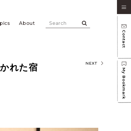
pics
About
Contact
NEXT
描かれた宿
My Bookmark