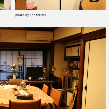
photo by FootPrints