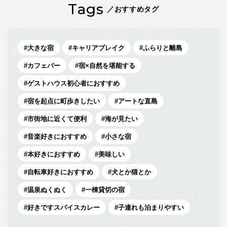
Tags
／おすすめタグ
大きな宿
キャリアブレイク
ふらりと離島
カフェバー
宿×自然を堪能する
ゲストハウス初心者におすすめ
宿を起点に町歩きしたい
アートな直島
市街地に近くて便利
海が見たい
音楽好きにおすすめ
小さな宿
本好きにおすすめ
美味しい
自転車好きにおすすめ
犬とか猫とか
温泉ぬくぬく
一棟貸切の宿
好きですスパイスカレー
子連れも泊まりやすい