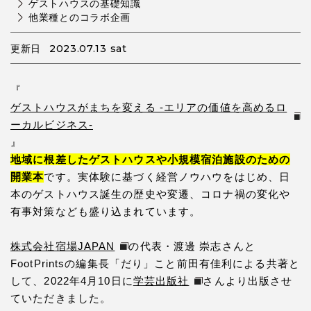
ゲストハウスの基礎知識
他業種とのコラボ企画
2023.07.13 sat
更新日
『
ゲストハウスがまちを変える -エリアの価値を高めるロ
ーカルビジネス-
』
地域に根差したゲストハウスや小規模宿泊施設のための
開業本
です。実体験に基づく経営ノウハウをはじめ、日
本のゲストハウス誕生の歴史や変遷、コロナ禍の変化や
有事対策なども盛り込まれています。
株式会社宿場JAPAN
の代表・渡邊 崇志さんと
FootPrintsの編集長「だり」こと前田有佳利による共著と
して、2022年4月10日に
学芸出版社
さんより出版させ
ていただきました。