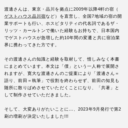
渡邊さんは、東京・品川を拠点に2009年以降4軒の宿（
ゲストハウス品川宿
など）を直営し、全国7地域の宿の開
業サポートも行い、ホスピタリティの代名詞であるザ・
リッツ・カールトンで働いた経験もお持ちで、日本国内
でゲストハウスが急増した約10年間の変遷と共に宿泊業
界に携わってきた方です。
その渡邊さんの知識と経験を取材して、惜しみなく本書
にまとめています。本文は「僕」という一人称で展開さ
れますが、寛大な渡邊さんのご提案により「渡邊さん＝
語り、前田＝執筆」で役割を終わらせず、前田の知見も
随所に散りばめさせていただくことになり、「共著」と
して制作させていただきました。
そして、大変ありがたいことに…、2023年9月発行で第2
刷の増刷が決定いたしました!!!