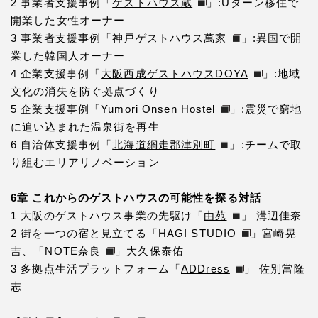
2 事業者支援事例「
ゲストハウス蔵
」:Uターン移住で
開業した女性オーナー
3 事業者支援事例「
神戸ゲストハウス萬家
」:異国で開
業した韓国人オーナー
4 企業支援事例「
大阪西成ゲストハウスDOYA
」:地域
文化の消失を防ぐ拠点づくり
5 企業支援事例「
Yumori Onsen Hostel
」:震災で窮地
に追い込まれた温泉街を再生
6 自治体支援事例「
北海道網走郡津別町
」:チームで取
り組むエリアリノベーション
6章 これからのゲストハウスの可能性を探る対話
1 大阪のゲストハウス事業の先駆け「
由苑
」 溝辺佳奈
2 街を一つの宿と見立てる「
HAGI STUDIO
」宮崎晃
吉、「
NOTE奈良
」大久保泰佑
3 多拠点生活プラットフォーム「
ADDress
」 佐別當隆
志