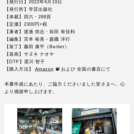
【発行日】2022年4月10日
【発行所】学芸出版社
【体裁】四六・288頁
【定価】2300円+税
【著者】渡邊 崇志・前田 有佳利
【編集】宮本 裕美・森國 洋行
【装丁】藤田 康平（Barber）
【装画】サヌキ ナオヤ
【DTP】梁川 智子
【購入方法】
Amazon
および 全国の書店にて
本書作成にあたり、ご協力くださいました皆さまへ、心
より感謝申し上げます。