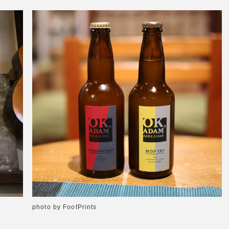
photo by FootPrints