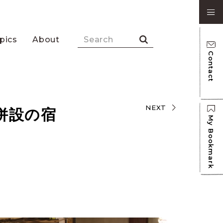
pics
About
Contact
NEXT
併設の宿
My Bookmark