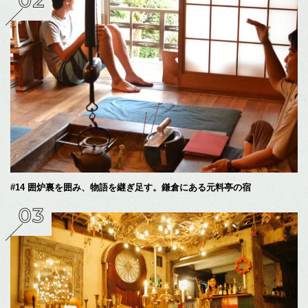
#14 囲炉裏を囲み、物語を継ぎ足す。鎌倉にある元料亭の宿