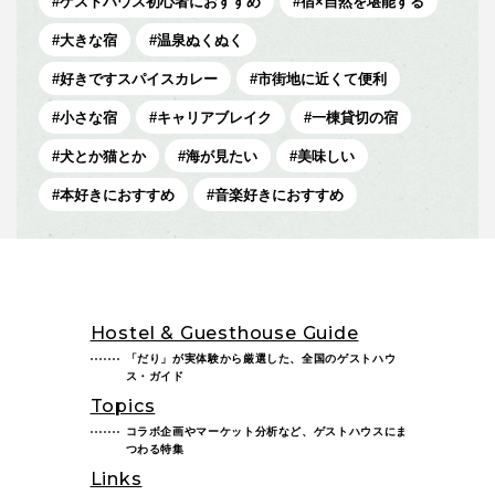
ゲストハウス初心者におすすめ
宿×自然を堪能する
大きな宿
温泉ぬくぬく
好きですスパイスカレー
市街地に近くて便利
小さな宿
キャリアブレイク
一棟貸切の宿
犬とか猫とか
海が見たい
美味しい
本好きにおすすめ
音楽好きにおすすめ
Hostel & Guesthouse Guide
「だり」が実体験から厳選した、全国のゲストハウ
ス・ガイド
Topics
コラボ企画やマーケット分析など、ゲストハウスにま
つわる特集
Links