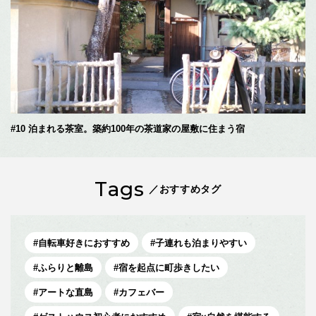
#10 泊まれる茶室。築約100年の茶道家の屋敷に住まう宿
Tags
／おすすめタグ
自転車好きにおすすめ
子連れも泊まりやすい
ふらりと離島
宿を起点に町歩きしたい
アートな直島
カフェバー