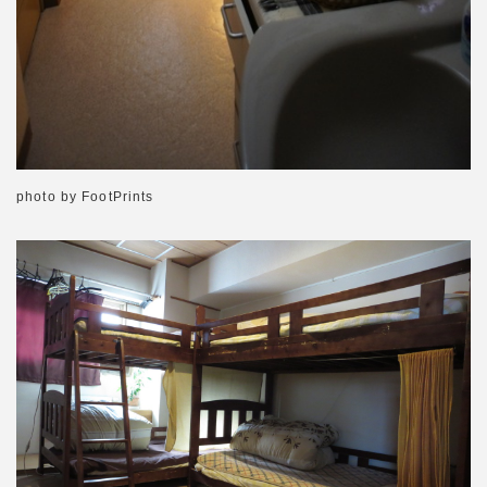
photo by FootPrints