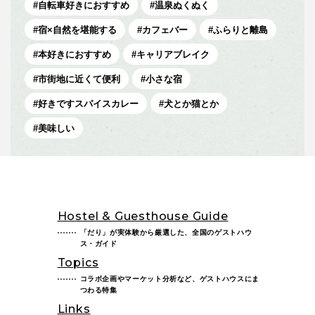
自転車好きにおすすめ
温泉ぬくぬく
宿×自然を堪能する
カフェバー
ふらりと離島
本好きにおすすめ
キャリアブレイク
市街地に近くて便利
小さな宿
好きですスパイスカレー
犬とか猫とか
美味しい
Hostel & Guesthouse Guide
「だり」が実体験から厳選した、全国のゲストハウ
ス・ガイド
Topics
コラボ企画やマーケット分析など、ゲストハウスにま
つわる特集
Links