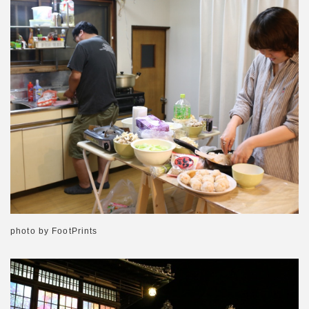
photo by FootPrints