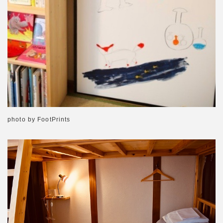
photo by FootPrints