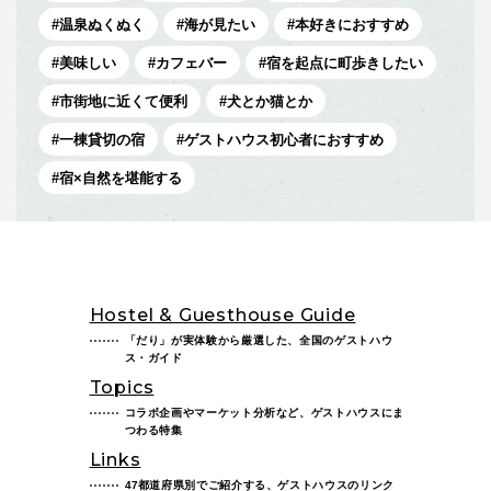
温泉ぬくぬく
海が見たい
本好きにおすすめ
美味しい
カフェバー
宿を起点に町歩きしたい
市街地に近くて便利
犬とか猫とか
一棟貸切の宿
ゲストハウス初心者におすすめ
宿×自然を堪能する
Hostel & Guesthouse Guide
「だり」が実体験から厳選した、全国のゲストハウ
ス・ガイド
Topics
コラボ企画やマーケット分析など、ゲストハウスにま
つわる特集
Links
47都道府県別でご紹介する、ゲストハウスのリンク