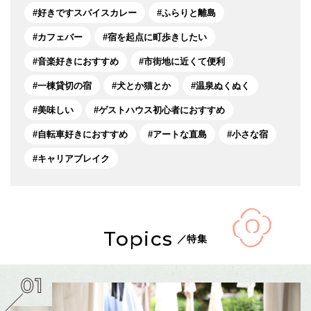
好きですスパイスカレー
ふらりと離島
カフェバー
宿を起点に町歩きしたい
音楽好きにおすすめ
市街地に近くて便利
一棟貸切の宿
犬とか猫とか
温泉ぬくぬく
美味しい
ゲストハウス初心者におすすめ
自転車好きにおすすめ
アートな直島
小さな宿
キャリアブレイク
Topics
／特集