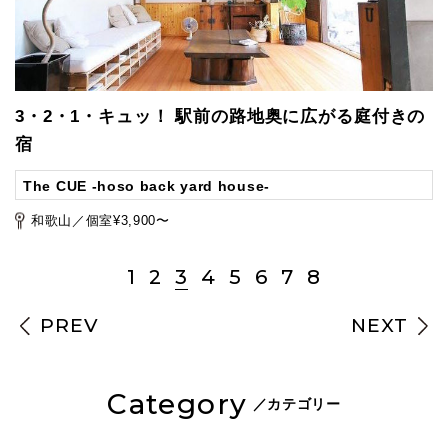
3・2・1・キュッ！ 駅前の路地奥に広がる庭付きの
宿
The CUE -hoso back yard house-
和歌山／個室¥3,900〜
1
2
3
4
5
6
7
8
PREV
NEXT
Category
／カテゴリー