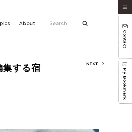
pics
About
Contact
NEXT
編集する宿
My Bookmark