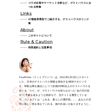
コラボ企画やマーケット分析など、ゲストハウスにま
つわる特集
Links
47都道府県別でご紹介する、ゲストハウスのリンク
集
About
このサイトについて
Rule & Caution
利用規約と注意事項
FootPrints（フットプリンツ）は、2011年1月1日にスタート
した、日本のゲストハウス情報を発信するWEBマガジンで
す。和歌山県を拠点にしつつ全国200軒以上のゲストハウスを
めぐる「だり」が、ゲストハウスを知らなかった“あの日の自
分”に手紙を送るような気持ちで、当サイトを運営していま
す。コンセプトは「ふれる、暮らしの選択肢。」。あなたの日
常に新しい色を添えてくれる、旅の出会いがありますように。