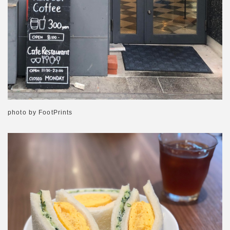
photo by FootPrints