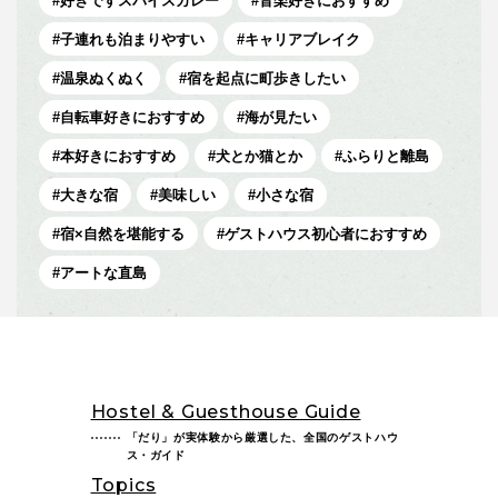
好きですスパイスカレー
音楽好きにおすすめ
子連れも泊まりやすい
キャリアブレイク
温泉ぬくぬく
宿を起点に町歩きしたい
自転車好きにおすすめ
海が見たい
本好きにおすすめ
犬とか猫とか
ふらりと離島
大きな宿
美味しい
小さな宿
宿×自然を堪能する
ゲストハウス初心者におすすめ
アートな直島
Hostel & Guesthouse Guide
「だり」が実体験から厳選した、全国のゲストハウ
ス・ガイド
Topics