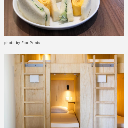
photo by FootPrints