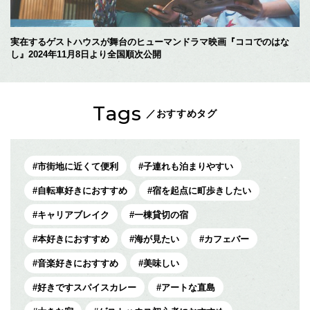
実在するゲストハウスが舞台のヒューマンドラマ映画『ココでのはな
し』2024年11月8日より全国順次公開
Tags
／おすすめタグ
市街地に近くて便利
子連れも泊まりやすい
自転車好きにおすすめ
宿を起点に町歩きしたい
キャリアブレイク
一棟貸切の宿
本好きにおすすめ
海が見たい
カフェバー
音楽好きにおすすめ
美味しい
好きですスパイスカレー
アートな直島