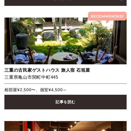
三重の古民家ゲストハウス 旅人宿 石垣屋
三重県亀山市関町中町445
相部屋¥2,500〜、個室¥4,500～
記事を読む