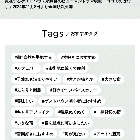
実在するゲストハウスが舞台のヒューマンドラマ映画『ココでのはな
し』2024年11月8日より全国順次公開
Tags
／おすすめタグ
宿×自然を堪能する
本好きにおすすめ
カフェバー
市街地に近くて便利
子連れも泊まりやすい
犬とか猫とか
大きな宿
ふらりと離島
好きですスパイスカレー
美味しい
ゲストハウス初心者におすすめ
キャリアブレイク
温泉ぬくぬく
一棟貸切の宿
小さな宿
宿を起点に町歩きしたい
音楽好きにおすすめ
海が見たい
アートな直島