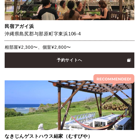
民宿アガイ浜
沖縄県島尻郡与那原町字東浜106-4
相部屋¥2,300〜、個室¥2,800〜
予約サイトへ
なきじんゲストハウス結家（むすびや）