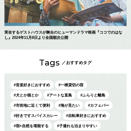
実在するゲストハウスが舞台のヒューマンドラマ映画『ココでのはな
し』2024年11月8日より全国順次公開
Tags
／おすすめタグ
音楽好きにおすすめ
一棟貸切の宿
犬とか猫とか
アートな直島
ふらりと離島
市街地に近くて便利
海が見たい
カフェバー
好きですスパイスカレー
自転車好きにおすすめ
宿×自然を堪能する
子連れも泊まりやすい