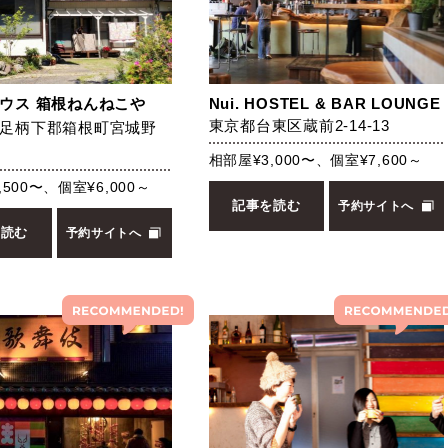
ウス 箱根ねんねこや
Nui. HOSTEL & BAR LOUNGE
東京都台東区蔵前2-14-13
足柄下郡箱根町宮城野
相部屋¥3,000〜、個室¥7,600～
,500〜、個室¥6,000～
記事を読む
予約サイトへ
を読む
予約サイトへ