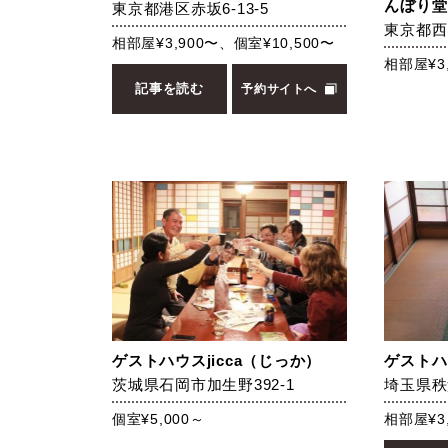
んぼり堂
東京都港区赤坂6-13-5
東京都西
相部屋¥3,900〜、個室¥10,500〜
相部屋¥3,
記事を読む
予約サイトへ
ゲストハウスjicca（じっか）
ゲストハ
茨城県石岡市加生野392-1
埼玉県秩
個室¥5,000～
相部屋¥3