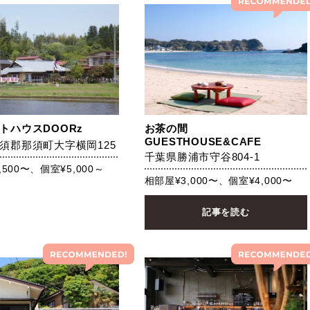
トハウスDOORz
お茶の間
GUESTHOUSE&CAFE
須郡那須町大字横岡125
千葉県勝浦市守谷804-1
,500〜、個室¥5,000～
相部屋¥3,000〜、個室¥4,000〜
記事を読む