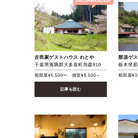
古民家ゲストハウス わとや
那須ゲス
千葉県夷隅郡大多喜町筒森810
栃木県那
相部屋¥5,500〜、個室¥8,500～
相部屋¥3
記事を読む