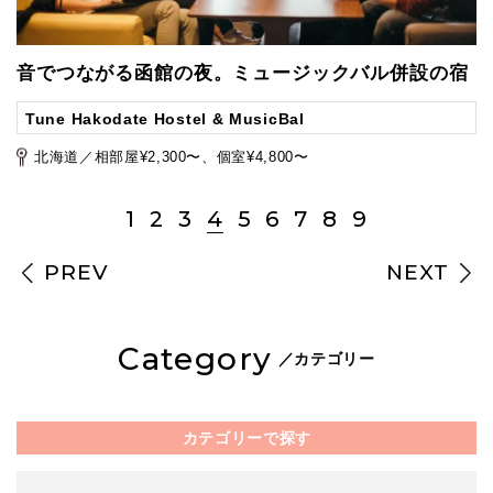
音でつながる函館の夜。ミュージックバル併設の宿
Tune Hakodate Hostel & MusicBal
北海道／相部屋¥2,300〜、個室¥4,800〜
1
2
3
4
5
6
7
8
9
PREV
NEXT
Category
／カテゴリー
カテゴリーで探す