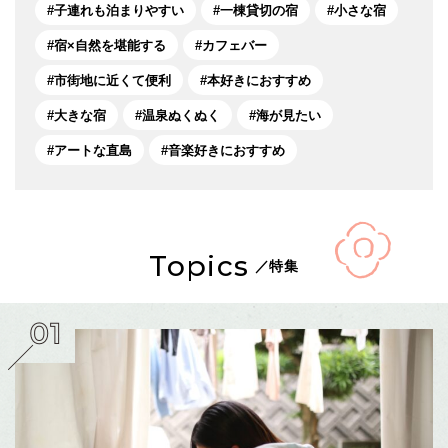
子連れも泊まりやすい
一棟貸切の宿
小さな宿
宿×自然を堪能する
カフェバー
市街地に近くて便利
本好きにおすすめ
大きな宿
温泉ぬくぬく
海が見たい
アートな直島
音楽好きにおすすめ
Topics
／特集