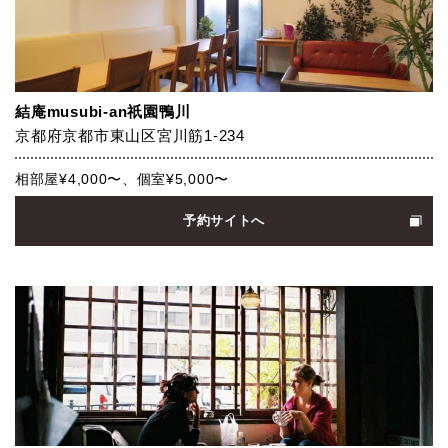
結庵musubi-an祇園鴨川
京都府京都市東山区宮川筋1-234
相部屋¥4,000〜、個室¥5,000〜
予約サイトへ