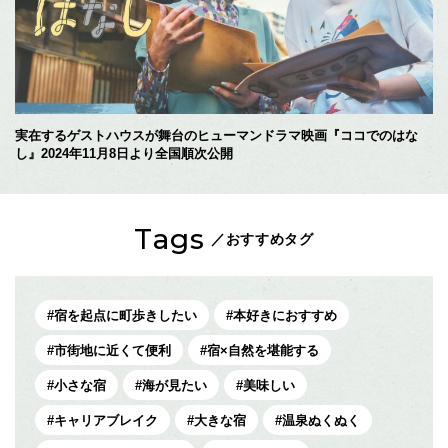
実在するゲストハウスが舞台のヒューマンドラマ映画『ココでのはな
し』2024年11月8日より全国順次公開
Tags
／おすすめタグ
宿を起点に町歩きしたい
本好きにおすすめ
市街地に近くて便利
宿×自然を堪能する
小さな宿
海が見たい
美味しい
キャリアブレイク
大きな宿
温泉ぬくぬく