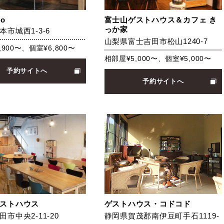
ro
富士山ゲストハウス＆カフェ き
っか家
市城西1-3-6
山梨県富士吉田市松山1240-7
,900〜、個室¥6,800〜
相部屋¥5,000〜、個室¥5,000〜
予約サイトへ
予約サイトへ
ストハウス
ゲストハウス・コドコド
市中央2-11-20
静岡県賀茂郡南伊豆町手石1119-