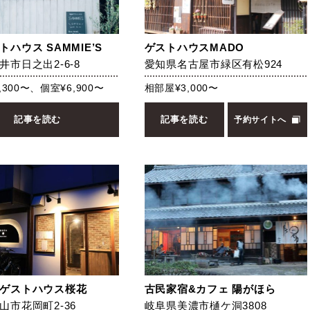
ハウス SAMMIE’S
ゲストハウスMADO
井市日之出2-6-8
​愛知県名古屋市緑区有松924
,300〜、個室¥6,900〜
相部屋¥3,000〜
記事を読む
記事を読む
予約サイトへ
ゲストハウス桜花
古民家宿&カフェ 陽がほら
山市花岡町2-36
岐阜県美濃市樋ケ洞3808