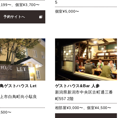
5
,199〜、個室¥3,700〜
個室¥5,000〜
予約サイトへ
鳥ゲストハウス Let
ゲストハウス&Bar 人参
新潟県新潟市中央区古町通三番
上市白鳥町向小駄良
町557 2階
相部屋¥3,000〜、個室¥4,500〜
,500〜