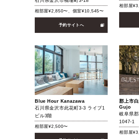
石川県金沢市橋場町3-18
相部屋¥3
相部屋¥2,850〜、個室¥10,545〜
予約サイトへ
Blue Hour Kanazawa
郡上市白
Gujo
石川県金沢市此花町3-3 ライブ1
岐阜県郡
ビル3階
1047-1
相部屋¥2,500〜
相部屋¥3