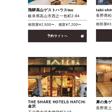
飛騨高山ゲストハウスtau
tabi-shi
長野県松本
岐阜県高山市西之一色町2-84
相部屋¥3
相部屋¥2,500〜、個室¥7,200〜
予約サイトへ
THE SHARE HOTELS HATCHi
犀の角ゲ
金沢
長野県上田