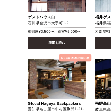
ゲストハウス白
福井ゲスト
石川県金沢市大手町1-2
福井県福
相部屋¥3,500〜、個室¥5,000〜
相部屋¥3
記事を読む
Glocal Nagoya Backpackers
飛騨高山
愛知県名古屋市中村区則武1-21-
岐阜県高