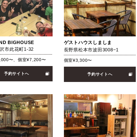
ND BIGHOUSE
ゲストハウスしましま
沢市此花町1-32
長野県松本市波田3008−1
,000〜、個室¥7,200〜
個室¥3,300〜
予約サイトへ
予約サイトへ