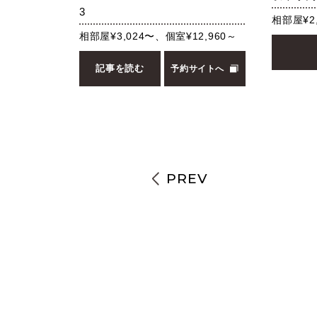
3
相部屋¥2
相部屋¥3,024〜、個室¥12,960～
記事を読む
予約サイトへ
PREV