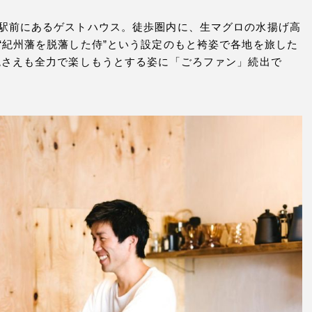
駅前にあるゲストハウス。徒歩圏内に、生マグロの水揚げ高
“紀州藩を脱藩した侍”という設定のもと袴姿で各地を旅した
境さえも全力で楽しもうとする姿に「ごろファン」続出で