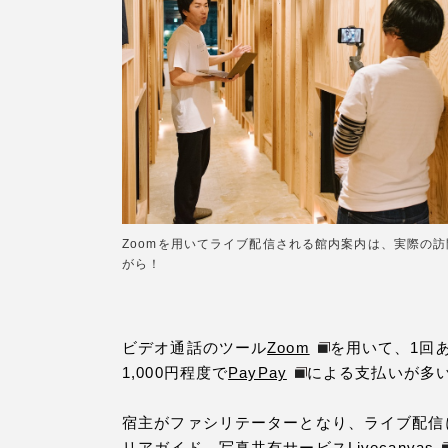
Zoomを用いてライブ配信される館内案内は、実際の
がら！
ビデオ通話のツール
Zoom
を用いて、1回
1,000円程度で
PayPay
による支払いが多
宿主がファシリテーターとなり、ライブ配信
リアガイド、写真共有サービス
Livecanvas