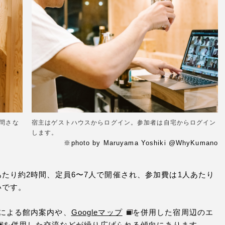
訪問さな
宿主はゲストハウスからログイン。参加者は自宅からログイン
します。
※photo by Maruyama Yoshiki @WhyKumano
あたり約2時間、定員6〜7人で開催され、参加費は1人あたり
いです。
による館内案内や、
Googleマップ
を併用した宿周辺のエ
を併用した交流などが繰り広げられる傾向にあります。