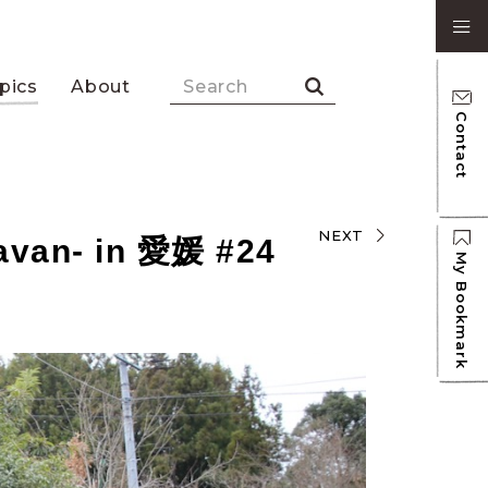
pics
About
Contact
NEXT
n- in 愛媛 #24
My Bookmark