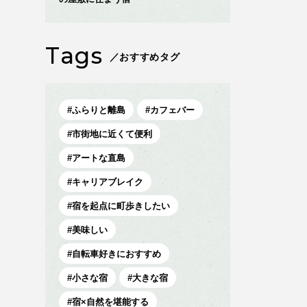
Tags
／おすすめタグ
ふらりと離島
カフェバー
市街地に近くて便利
アートな直島
キャリアブレイク
宿を起点に町歩きしたい
美味しい
自転車好きにおすすめ
小さな宿
大きな宿
宿×自然を堪能する