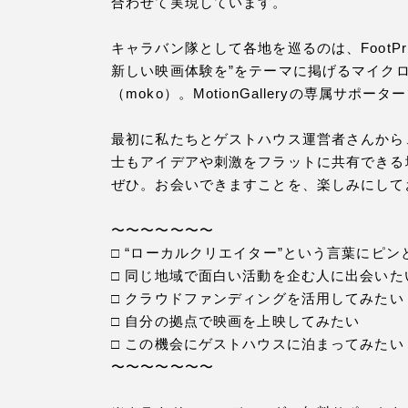
合わせて実現しています。
キャラバン隊として各地を巡るのは、FootPri
新しい映画体験を”をテーマに掲げるマイクロシ
（moko）。MotionGalleryの専属サポ
最初に私たちとゲストハウス運営者さんから
士もアイデアや刺激をフラットに共有できる
ぜひ。お会いできますことを、楽しみにして
〜〜〜〜〜〜〜
□ “ローカルクリエイター”という言葉にピン
□ 同じ地域で面白い活動を企む人に出会いた
□ クラウドファンディングを活用してみたい
□ 自分の拠点で映画を上映してみたい
□ この機会にゲストハウスに泊まってみたい
〜〜〜〜〜〜〜