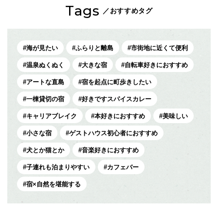
Tags
／おすすめタグ
海が見たい
ふらりと離島
市街地に近くて便利
温泉ぬくぬく
大きな宿
自転車好きにおすすめ
アートな直島
宿を起点に町歩きしたい
一棟貸切の宿
好きですスパイスカレー
キャリアブレイク
本好きにおすすめ
美味しい
小さな宿
ゲストハウス初心者におすすめ
犬とか猫とか
音楽好きにおすすめ
子連れも泊まりやすい
カフェバー
宿×自然を堪能する