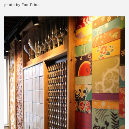
photo by FootPrints