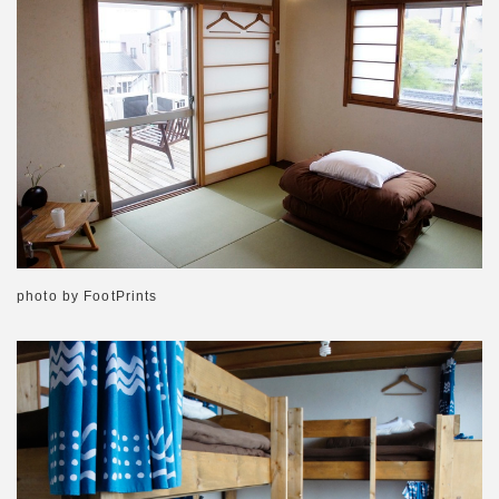
photo by FootPrints