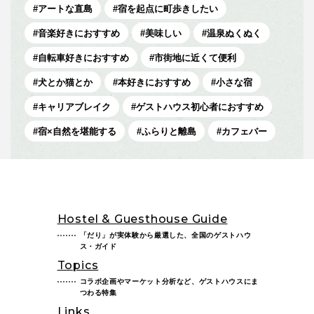
アートな直島
宿を起点に町歩きしたい
音楽好きにおすすめ
美味しい
温泉ぬくぬく
自転車好きにおすすめ
市街地に近くて便利
犬とか猫とか
本好きにおすすめ
小さな宿
キャリアブレイク
ゲストハウス初心者におすすめ
宿×自然を堪能する
ふらりと離島
カフェバー
Hostel & Guesthouse Guide
「だり」が実体験から厳選した、全国のゲストハウ
ス・ガイド
Topics
コラボ企画やマーケット分析など、ゲストハウスにま
つわる特集
Links