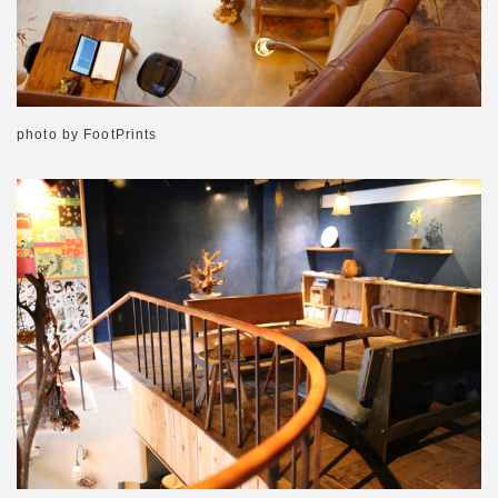
photo by FootPrints