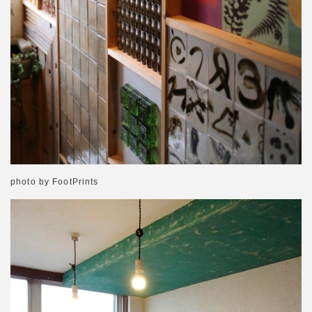
photo by FootPrints