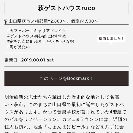
萩ゲストハウスruco
山口県萩市／相部屋¥2,800〜、個室¥4,500〜
#カフェバー
#キャリアブレイク
#ゲストハウス初心者におすすめ
#宿を起点に町歩きしたい
#小さな宿
#海が見たい
2019.08.01 sat
更新日
このページをBookmark！
明治維新の志士たちを輩出した歴史的な地として名高
い・萩市。このまちに山口県で最初に誕生したゲストハ
ウスがあります。かつて音楽学校が営まれていた4階建て
のビルをリノベーション。カフェ&ラウンジには、近隣の
住人も訪れ、地酒「ちょんまげビール」などを片手に会