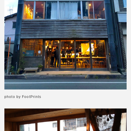
photo by FootPrints