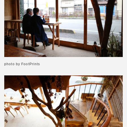
photo by FootPrints