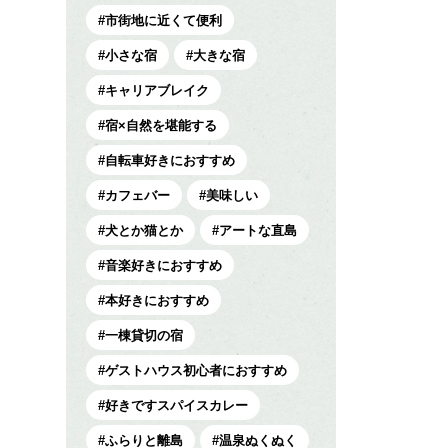
市街地に近くて便利
小さな宿
大きな宿
キャリアブレイク
宿×自然を堪能する
自転車好きにおすすめ
カフェバー
美味しい
犬とか猫とか
アートな直島
音楽好きにおすすめ
本好きにおすすめ
一棟貸切の宿
ゲストハウス初心者におすすめ
好きですスパイスカレー
ふらりと離島
温泉ぬくぬく