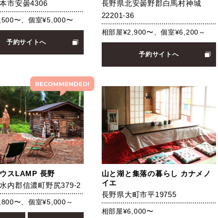
本市安曇4306
長野県北安曇野郡白馬村神城
22201-36
,500〜、個室¥5,000〜
相部屋¥2,900〜、個室¥6,200～
予約サイトへ
予約サイトへ
ウスLAMP 長野
山と湖と集落の暮らし カナメノ
イエ
水内郡信濃町野尻379-2
長野県大町市平19755
,800〜、個室¥5,000～
相部屋¥6,000〜