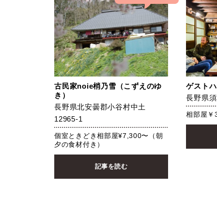
古民家noie梢乃雪（こずえのゆ
ゲストハ
き）
長野県須
長野県北安曇郡小谷村中土
相部屋￥3
12965-1
個室ときどき相部屋¥7,300〜（朝
夕の食材付き）
記事を読む