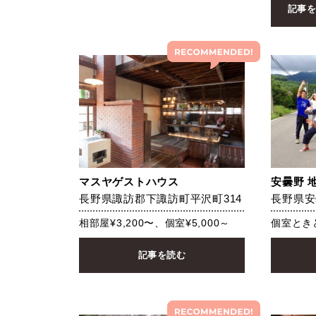
記事
マスヤゲストハウス
安曇野 
長野県諏訪郡下諏訪町平沢町314
長野県安
相部屋¥3,200〜、個室¥5,000～
個室ときど
記事を読む