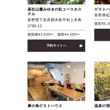
高社山麓みゆきの杜ユースホス
ゲストハ
テル
長野県松
長野県下高井郡木島平村上木島
個室¥3,3
3783-12
相部屋¥3,500〜、個室¥4,500〜
予約サイトへ
犀の角ゲストハウス
温泉の宿