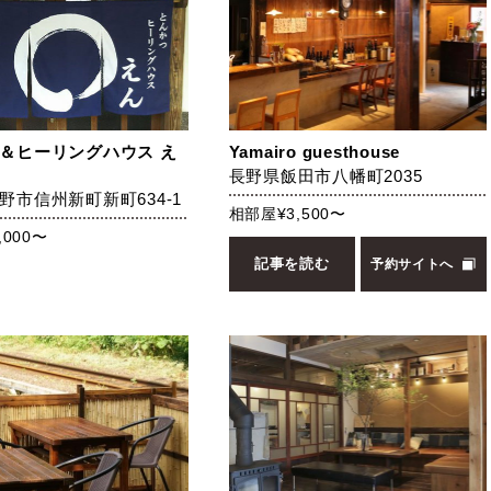
＆ヒーリングハウス え
Yamairo guesthouse
長野県飯田市八幡町2035
野市信州新町新町634-1
相部屋¥3,500〜
,000〜
記事を読む
予約サイトへ