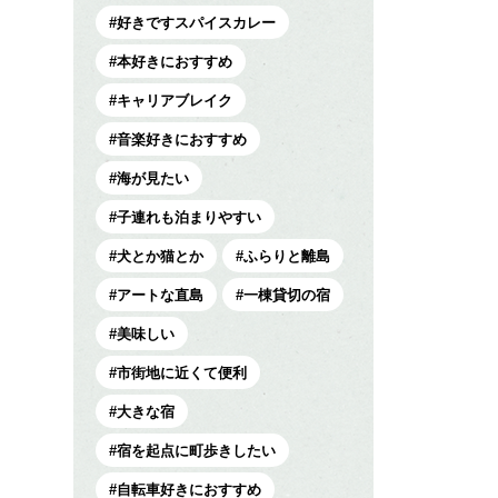
好きですスパイスカレー
本好きにおすすめ
キャリアブレイク
音楽好きにおすすめ
海が見たい
子連れも泊まりやすい
犬とか猫とか
ふらりと離島
アートな直島
一棟貸切の宿
美味しい
市街地に近くて便利
大きな宿
宿を起点に町歩きしたい
自転車好きにおすすめ